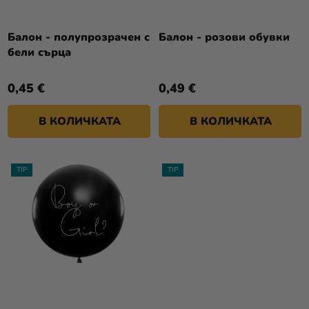
П
И
Р
Разпродажба
Т
О
Балон - полупрозрачен с
Балон - розови обувки
Е
Kонтакт
бели сърца
Д
У
Оценка
0,45 €
0,49 €
К
на
Т
магазина
В КОЛИЧКАТА
В КОЛИЧКАТА
И
Вход
TIP
TIP