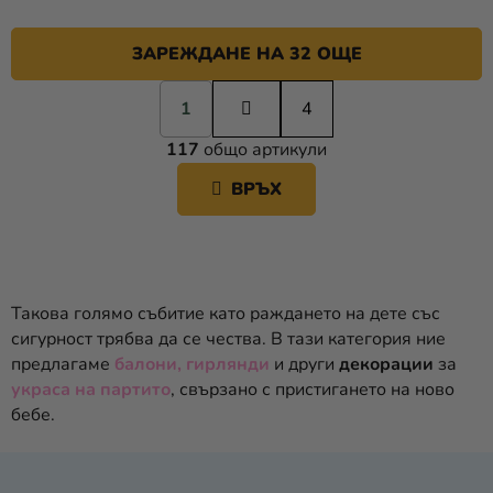
ЗАРЕЖДАНЕ НА 32 ОЩЕ
П
1
а
4
К
г
117
общо артикули
и
О
н
Н
ВРЪХ
а
Т
ц
Р
и
О
я
Л
Н
Такова голямо събитие като раждането на дете със
И
сигурност трябва да се чества. В тази категория ние
Е
предлагаме
балони, гирлянди
и други
декорации
за
Л
украса на партито
, свързано с пристигането на ново
Е
бебе.
М
Е
Н