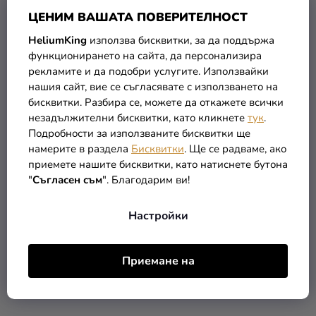
ЦЕНИМ ВАШАТА ПОВЕРИТЕЛНОСТ
HeliumKing
използва бисквитки, за да поддържа
функционирането на сайта, да персонализира
рекламите и да подобри услугите. Използвайки
нашия сайт, вие се съгласявате с използването на
бисквитки. Разбира се, можете да откажете всички
Балон от фолио It's a
Балон от фолио It's a
незадължителни бисквитки, като кликнете
тук
.
boy, 48 см
girl, 48 см
Подробности за използваните бисквитки ще
намерите в раздела
Бисквитки
. Ще се радваме, ако
1,39 €
1,39 €
приемете нашите бисквитки, като натиснете бутона
"
Съгласен съм
". Благодарим ви!
В КОЛИЧКАТА
В КОЛИЧКАТА
Настройки
Приемане на