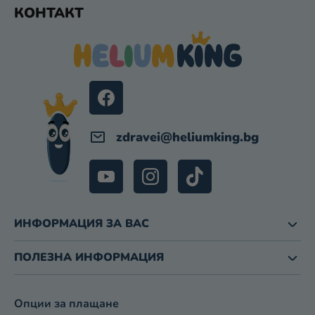
Ф
Т
КОНТАКТ
У
И
З
Т
А
Е
И
Р
З
Б
Р
О
zdravei
@
heliumking.bg
Я
В
А
Н
Е
ИНФОРМАЦИЯ ЗА ВАС
ПОЛЕЗНА ИНФОРМАЦИЯ
Опции за плащане