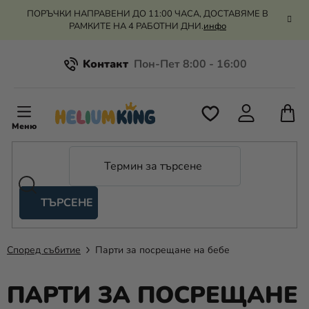
Преминаване
ПОРЪЧКИ НАПРАВЕНИ ДО 11:00 ЧАСА, ДОСТАВЯМЕ В
към
РАМКИТЕ НА 4 РАБОТНИ ДНИ.
инфо
съдържанието
Kонтакт
Всичко за пазаруването
К
З
Рекламация и връщане на парите
П
ТЪРСЕНЕ
Оценка на магазина
Хелий
и
балони
Според събитие
Парти за посрещане на бебе
Сватба
ПАРТИ ЗА ПОСРЕЩАНЕ
Парти