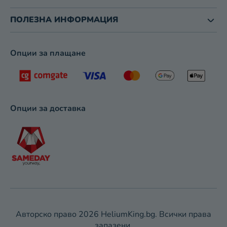
И
З
ПОЛЕЗНА ИНФОРМАЦИЯ
Б
Р
О
Опции за плащане
Я
В
А
Н
Е
Опции за доставка
Авторско право 2026
HeliumKing.bg
. Всички права
запазени.