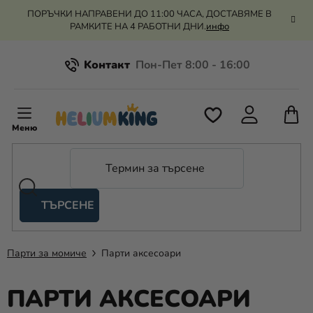
Преминаване
ПОРЪЧКИ НАПРАВЕНИ ДО 11:00 ЧАСА, ДОСТАВЯМЕ В
към
РАМКИТЕ НА 4 РАБОТНИ ДНИ.
инфо
съдържанието
Kонтакт
Всичко за пазаруването
К
З
Рекламация и връщане на парите
П
ТЪРСЕНЕ
Оценка на магазина
Хелий
и
балони
Парти за момиче
Парти аксесоари
Сватба
ПАРТИ АКСЕСОАРИ
Парти