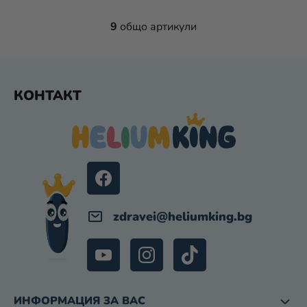
9
общо артикули
К
О
Н
Т
Ф
Р
КОНТАКТ
У
О
Т
Л
Е
Н
Р
И
Е
Л
Е
М
zdravei
@
heliumking.bg
Е
Н
Т
И
З
ИНФОРМАЦИЯ ЗА ВАС
А