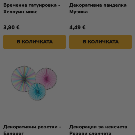
Т
О
Временна татуировка -
Декоративна панделка
Разпродажба
Е
Хелоуин микс
Музика
Д
У
Kонтакт
3,90 €
4,49 €
К
Оценка
Т
на
В КОЛИЧКАТА
В КОЛИЧКАТА
И
магазина
Вход
Декоративни розетки -
Декорации за кексчета
Еднорог
Розови слончета