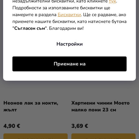
18,23 €
1,39 €
от
незадължителни бисквитки, като кликнете
тук
.
Подробности за използваните бисквитки ще
намерите в раздела
Бисквитки
. Ще се радваме, ако
ПОДРОБНОСТИ
В КОЛИЧКАТА
приемете нашите бисквитки, като натиснете бутона
"
Съгласен съм
". Благодарим ви!
Настройки
Приемане на
Неонов лак за нокти,
Хартиени чинии Моето
жълт
малко пони 23 см
4,90 €
3,69 €