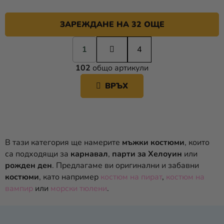
ЗАРЕЖДАНЕ НА 32 ОЩЕ
П
1
а
4
К
г
102
общо артикули
и
О
н
Н
ВРЪХ
а
Т
ц
Р
и
О
я
Л
Н
В тази категория ще намерите
мъжки костюми
, които
И
са подходящи за
карнавал
,
парти за Хелоуин
или
Е
рожден ден
. Предлагаме ви оригинални и забавни
Л
костюми
, като например
костюм на пират
,
костюм на
Е
вампир
или
морски тюлени
.
М
Е
Н