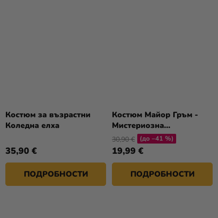
Костюм за възрастни
Костюм Майор Гръм -
Коледна елха
Мистериозна
медицинска сестра
(до –41 %)
30,90 €
35,90 €
19,99 €
ПОДРОБНОСТИ
ПОДРОБНОСТИ