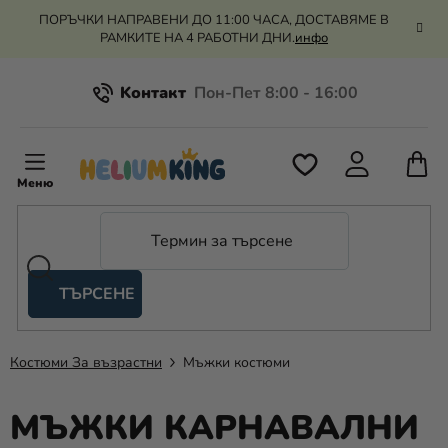
Преминаване
ПОРЪЧКИ НАПРАВЕНИ ДО 11:00 ЧАСА, ДОСТАВЯМЕ В
към
РАМКИТЕ НА 4 РАБОТНИ ДНИ.
инфо
съдържанието
Kонтакт
Всичко за пазаруването
К
З
Рекламация и връщане на парите
П
ТЪРСЕНЕ
Оценка на магазина
Хелий
и
балони
Костюми За възрастни
Мъжки костюми
Сватба
МЪЖКИ КАРНАВАЛНИ
Парти