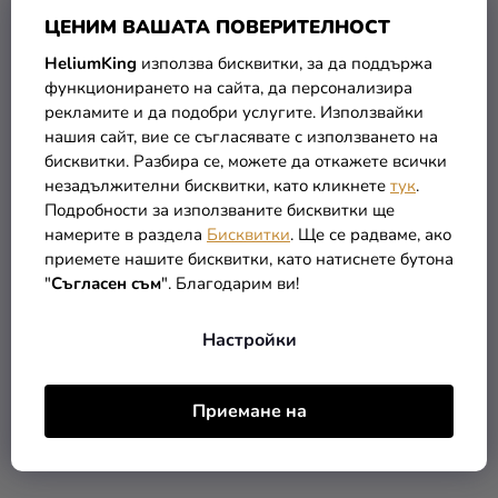
ЦЕНИМ ВАШАТА ПОВЕРИТЕЛНОСТ
HeliumKing
използва бисквитки, за да поддържа
функционирането на сайта, да персонализира
рекламите и да подобри услугите. Използвайки
нашия сайт, вие се съгласявате с използването на
бисквитки. Разбира се, можете да откажете всички
Луксозен костюм на
Мъжка носия - Свети
незадължителни бисквитки, като кликнете
тук
.
талисман - маймуна
Йосиф
Подробности за използваните бисквитки ще
(–32 %)
299 €
намерите в раздела
Бисквитки
. Ще се радваме, ако
202,90 €
35,90 €
приемете нашите бисквитки, като натиснете бутона
"
Съгласен съм
". Благодарим ви!
В КОЛИЧКАТА
ПОДРОБНОСТИ
Настройки
РАЗПРОДАЖБА
Приемане на