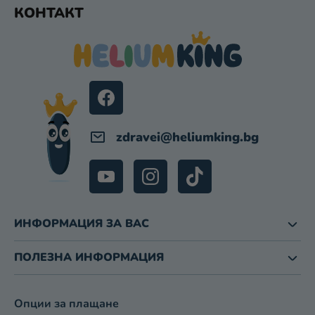
Ф
Т
КОНТАКТ
У
И
З
Т
А
Е
И
Р
З
Б
Р
О
zdravei
@
heliumking.bg
Я
В
А
Н
Е
ИНФОРМАЦИЯ ЗА ВАС
ПОЛЕЗНА ИНФОРМАЦИЯ
Опции за плащане