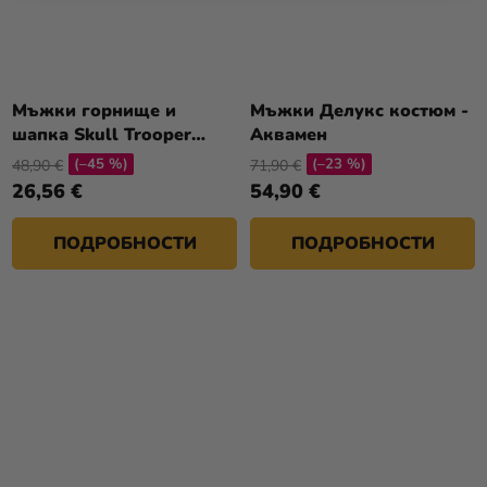
Мъжки горнище и
Мъжки Делукс костюм -
шапка Skull Trooper
Аквамен
(Fortnite)
(–45 %)
(–23 %)
48,90 €
71,90 €
26,56 €
54,90 €
ПОДРОБНОСТИ
ПОДРОБНОСТИ