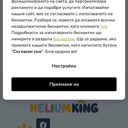
функционирането на сайта, да персонализира
Т
О
Ключодържател -
Комплект за шах
рекламите и да подобри услугите. Използвайки
Разпродажба
Е
Minions - Миньон
Миньоните
Д
нашия сайт, вие се съгласявате с използването на
У
Kонтакт
бисквитки. Разбира се, можете да откажете всички
6,99 €
79,90 €
незадължителни бисквитки, като кликнете
тук
.
К
Оценка
Подробности за използваните бисквитки ще
Т
на
намерите в раздела
Бисквитки
. Ще се радваме, ако
В КОЛИЧКАТА
В КОЛИЧКАТА
И
магазина
приемете нашите бисквитки, като натиснете бутона
"
Съгласен съм
". Благодарим ви!
Вход
2
общо артикули
К
Настройки
О
Н
Т
Ф
Приемане на
Р
КОНТАКТ
У
О
Т
Л
Е
Н
Р
И
Е
Л