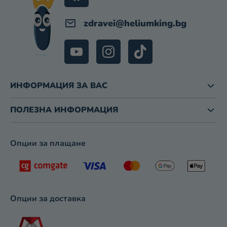
Е
М
zdravei
@
heliumking.bg
Е
Н
Т
И
З
ИНФОРМАЦИЯ ЗА ВАС
А
И
З
ПОЛЕЗНА ИНФОРМАЦИЯ
Б
Р
О
Опции за плащане
Я
В
А
Н
Е
Опции за доставка