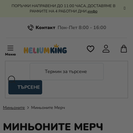
Преминаване
ПОРЪЧКИ НАПРАВЕНИ ДО 11:00 ЧАСА, ДОСТАВЯМЕ В
към
РАМКИТЕ НА 4 РАБОТНИ ДНИ.
инфо
съдържанието
Kонтакт
Всичко за пазаруването
К
З
Рекламация и връщане на парите
П
ТЪРСЕНЕ
Оценка на магазина
Хелий
и
балони
Миньоните
Миньоните Мерч
Сватба
МИНЬОНИТЕ МЕРЧ
Парти