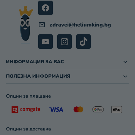
И
З
А
И
zdravei
@
heliumking.bg
З
Б
Р
О
Я
В
ИНФОРМАЦИЯ ЗА ВАС
А
Н
ПОЛЕЗНА ИНФОРМАЦИЯ
Е
Опции за плащане
Опции за доставка