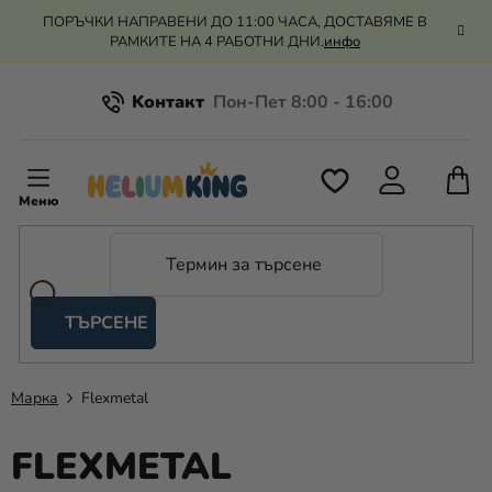
Преминаване
ПОРЪЧКИ НАПРАВЕНИ ДО 11:00 ЧАСА, ДОСТАВЯМЕ В
към
РАМКИТЕ НА 4 РАБОТНИ ДНИ.
инфо
съдържанието
Kонтакт
Всичко за пазаруването
К
З
Рекламация и връщане на парите
П
ТЪРСЕНЕ
Оценка на магазина
Хелий
и
балони
Марка
Flexmetal
Сватба
FLEXMETAL
Парти