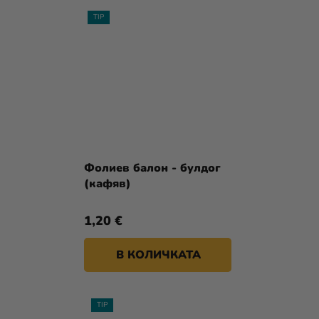
TIP
Фолиев балон - булдог
(кафяв)
1,20 €
В КОЛИЧКАТА
TIP