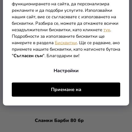
Прозрачни торбички за
функционирането на сайта, да персонализира
храна и десерти 5 бр 40
рекламите и да подобри услугите. Използвайки
x 48 см
(–36 %)
2,99 €
нашия сайт, вие се съгласявате с използването на
1,90 €
бисквитки. Разбира се, можете да откажете всички
незадължителни бисквитки, като кликнете
тук
.
Подробности за използваните бисквитки ще
В КОЛИЧКАТА
намерите в раздела
Бисквитки
. Ще се радваме, ако
приемете нашите бисквитки, като натиснете бутона
"
Съгласен съм
". Благодарим ви!
Настройки
Приемане на
Сламки Барби 80 бр