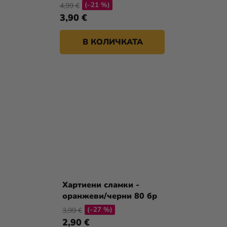
(–21 %)
4,99 €
3,90 €
В КОЛИЧКАТА
Хартиени сламки -
оранжеви/черни 80 бр
(–27 %)
3,99 €
2,90 €