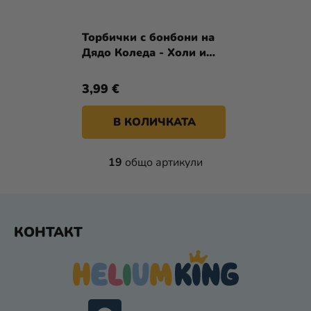
Торбички с бонбони на
Дядо Коледа - Холи и
дървета 20 бр
3,99 €
В КОЛИЧКАТА
К
19
общо артикули
О
Н
Т
Ф
Р
КОНТАКТ
У
О
Л
Т
Н
Е
И
Р
Е