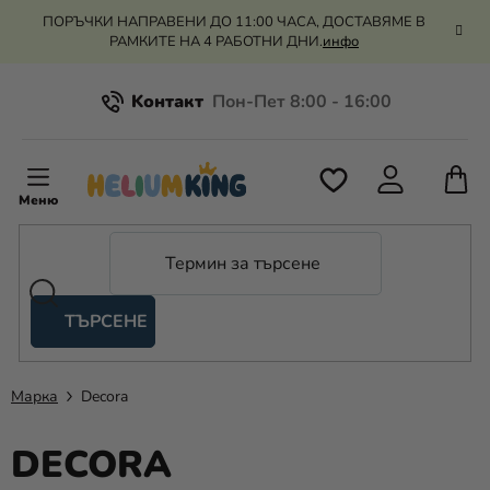
Преминаване
ПОРЪЧКИ НАПРАВЕНИ ДО 11:00 ЧАСА, ДОСТАВЯМЕ В
към
РАМКИТЕ НА 4 РАБОТНИ ДНИ.
инфо
съдържанието
Kонтакт
Всичко за пазаруването
К
З
Рекламация и връщане на парите
П
ТЪРСЕНЕ
Оценка на магазина
Хелий
и
балони
Марка
Decora
Сватба
DECORA
Парти