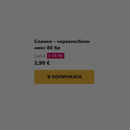
Сламки - червено/бели
микс 80 бр
(–15 %)
3,45 €
2,90 €
В КОЛИЧКАТА