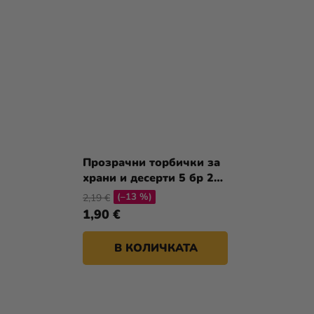
Прозрачни торбички за
храни и десерти 5 бр 25
x 34 см
(–13 %)
2,19 €
1,90 €
В КОЛИЧКАТА