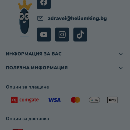
Л
Е
М
zdravei
@
heliumking.bg
Е
Н
Т
И
З
А
ИНФОРМАЦИЯ ЗА ВАС
И
З
ПОЛЕЗНА ИНФОРМАЦИЯ
Б
Р
О
Опции за плащане
Я
В
А
Н
Е
Опции за доставка