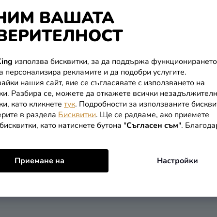
НИМ ВАШАТА
ВЕРИТЕЛНОСТ
ing
използва бисквитки, за да поддържа функционирането
РМАЦИЯ ЗА ВАС
ПОЛЕЗНА ИНФОРМАЦИЯ
да персонализира рекламите и да подобри услугите.
айки нашия сайт, вие се съгласявате с използването на
ка и плащане
Парти блог
ки. Разбира се, можете да откажете всички незадължител
ки, като кликнете
тук
. Подробности за използваните бискви
рите в раздела
Бисквитки
. Ще се радваме, ако приемете
т
бисквитки, като натиснете бутона "
Съгласен съм
". Благод
ация за покупка
Приемане на
Настройки
ации и връщане на стоки