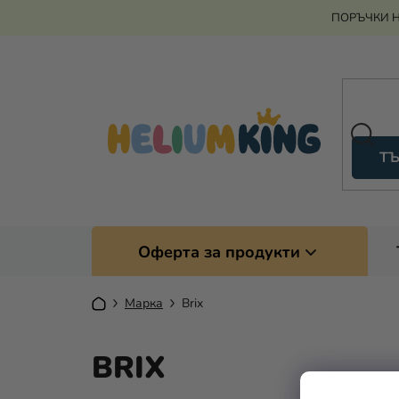
Преминаване
ПОРЪЧКИ Н
към
съдържанието
ТЪ
Оферта за продукти
Начало
Марка
Brix
BRIX