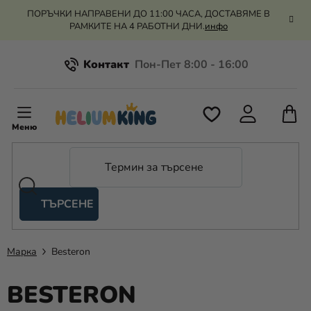
Преминаване
ПОРЪЧКИ НАПРАВЕНИ ДО 11:00 ЧАСА, ДОСТАВЯМЕ В
към
РАМКИТЕ НА 4 РАБОТНИ ДНИ.
инфо
съдържанието
Kонтакт
Всичко за пазаруването
К
З
Рекламация и връщане на парите
П
ТЪРСЕНЕ
Оценка на магазина
Хелий
и
балони
Марка
Besteron
Сватба
BESTERON
Парти