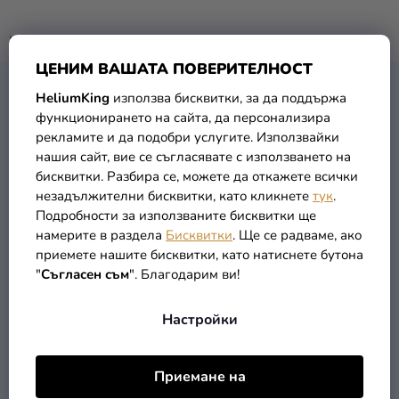
Парти
Не бяха намерени стоки от марката
Besteron
...
украса и
ЦЕНИМ ВАШАТА ПОВЕРИТЕЛНОСТ
аксесоари
Ф
HeliumKing
използва бисквитки, за да поддържа
Костюми
КОНТАКТ
У
функционирането на сайта, да персонализира
за
Т
рекламите и да подобри услугите. Използвайки
карнавал
нашия сайт, вие се съгласявате с използването на
Е
бисквитки. Разбира се, можете да откажете всички
Р
Облекло
незадължителни бисквитки, като кликнете
тук
.
Подробности за използваните бисквитки ще
ПОДАРЪЦИ
намерите в раздела
Бисквитки
. Ще се радваме, ако
и МЕРЧ
приемете нашите бисквитки, като натиснете бутона
zdravei
@
heliumking.bg
"
Съгласен съм
". Благодарим ви!
новост
Празници
Настройки
и
традиции
Приемане на
ИНФОРМАЦИЯ ЗА ВАС
Тематика