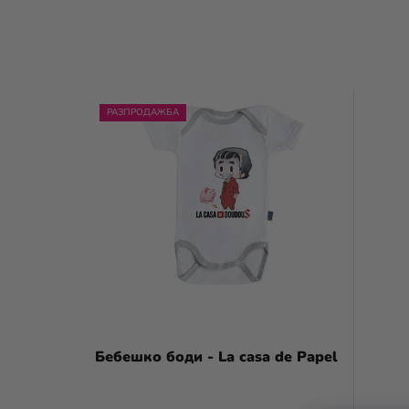
С
РАЗПРОДАЖБА
П
И
С
Ъ
К
Н
А
П
Бебешко боди - La casa de Papel
Р
17,67 €