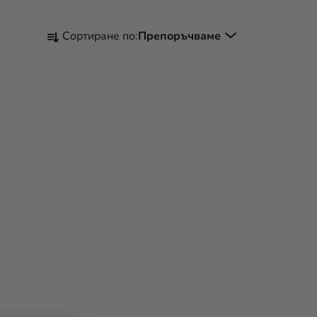
С
Сортиране по:
Препоръчваме
О
Р
Т
И
Р
А
Н
Е
Н
А
П