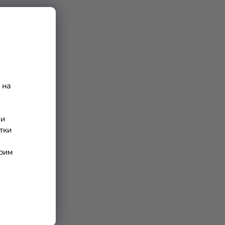
Р
О
Д
У
К
 на
Т
И
ни
тки
арим