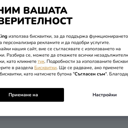
НИМ ВАШАТА
kfire
...
ВЕРИТЕЛНОСТ
ing
използва бисквитки, за да поддържа функционирането
РМАЦИЯ ЗА ВАС
ПОЛЕЗНА ИНФОРМАЦИЯ
да персонализира рекламите и да подобри услугите.
айки нашия сайт, вие се съгласявате с използването на
ка и плащане
Парти блог
ки. Разбира се, можете да откажете всички незадължител
ки, като кликнете
тук
. Подробности за използваните бискви
рите в раздела
Бисквитки
. Ще се радваме, ако приемете
т
бисквитки, като натиснете бутона "
Съгласен съм
". Благод
ация за покупка
Приемане на
Настройки
ации и връщане на стоки