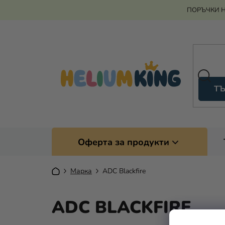
Преминаване
ПОРЪЧКИ Н
към
съдържанието
ТЪ
Оферта за продукти
Начало
Марка
ADC Blackfire
ADC BLACKFIRE