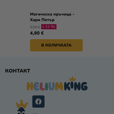
Магическа пръчица -
Хари Потър
(–12 %)
5,59 €
4,90 €
В КОЛИЧКАТА
Ф
КОНТАКТ
У
Т
Е
Р