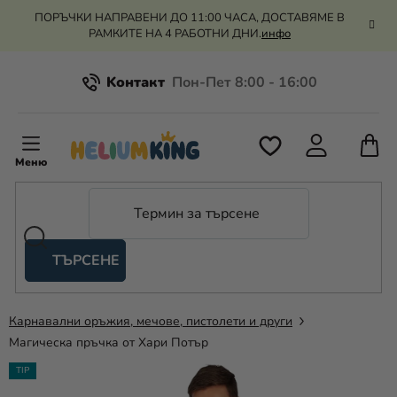
Преминаване
ПОРЪЧКИ НАПРАВЕНИ ДО 11:00 ЧАСА, ДОСТАВЯМЕ В
към
РАМКИТЕ НА 4 РАБОТНИ ДНИ.
инфо
съдържанието
Kонтакт
Всичко за пазаруването
К
З
Рекламация и връщане на парите
П
ТЪРСЕНЕ
Оценка на магазина
Хелий
и
балони
Карнавални оръжия, мечове, пистолети и други
Магическа пръчка от Хари Потър
Сватба
TIP
Парти