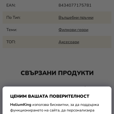
EAN
:
8434077175781
По Тип
:
Вълшебни пръчки
Теми
:
Филмови герои
ТОП
:
Аксесоари
СВЪРЗАНИ ПРОДУКТИ
TIP
ЦЕНИМ ВАШАТА ПОВЕРИТЕЛНОСТ
HeliumKing
използва бисквитки, за да поддържа
функционирането на сайта, да персонализира