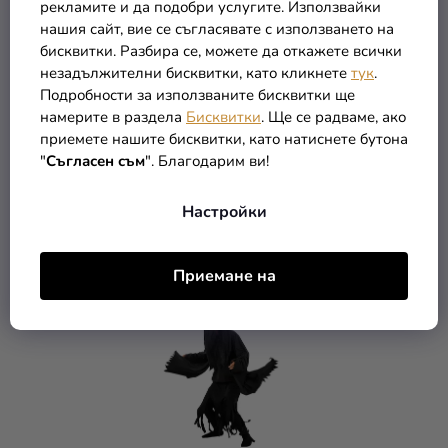
рекламите и да подобри услугите. Използвайки
нашия сайт, вие се съгласявате с използването на
бисквитки. Разбира се, можете да откажете всички
незадължителни бисквитки, като кликнете
тук
.
Подробности за използваните бисквитки ще
Магическата пръчка на
Делукс магическа
намерите в раздела
Бисквитки
. Ще се радваме, ако
Хърмаяни
пръчка на Хари Потър
приемете нашите бисквитки, като натиснете бутона
"
Съгласен съм
". Благодарим ви!
(–33 %)
(–14 %)
14,90 €
15,09 €
9,90 €
12,90 €
Настройки
В КОЛИЧКАТА
В КОЛИЧКАТА
Приемане на
TIP