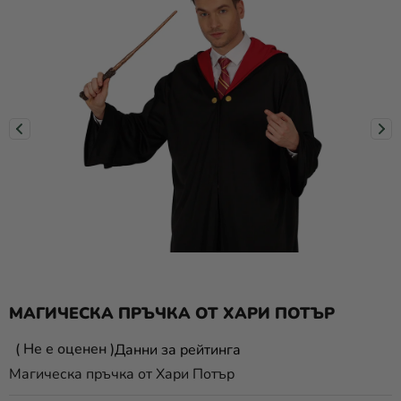
Парти
украса и
аксесоари
Костюми
за
карнавал
Облекло
ПОДАРЪЦИ
и МЕРЧ
новост
МАГИЧЕСКА ПРЪЧКА ОТ ХАРИ ПОТЪР
Празници
и
Средната
Не е оценен
Данни за рейтинга
традиции
оценка
Магическа пръчка от Хари Потър
на
Тематика