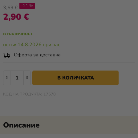
продукта
–21 %
3,69 €
Разпродажба
е
2,90 €
Измерване на цената:
0,0
Kонтакт
от
5
в наличност
Оценка
звезди.
на
петък 14.8.2026 при вас
магазина
Оферта за доставка
Вход
В КОЛИЧКАТА
17578