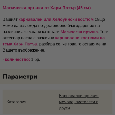
Магическа пръчка от Хари Потър (45 см)
Вашият
карнавален или Хелоуински костюм
също
може да изглежда по-достоверно благодарение на
Магическа пръчка
различни аксесоари като тази
.
Този
аксесоар пасва с различни
карнавални костюми на
Хари Потър
тема
,
разбира се, че това го оставяме на
Вашето въображение.
· количество:
1 бр.
Карнавални оръжия,
Категория
:
мечове, пистолети и
други