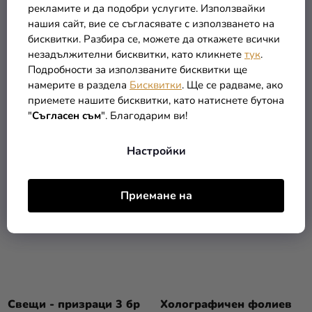
рекламите и да подобри услугите. Използвайки
Конфети - Духове 15 гр
Салфетки - Хелоуин
нашия сайт, вие се съгласявате с използването на
призрак 11 х 14 см
бисквитки. Разбира се, можете да откажете всички
незадължителни бисквитки, като кликнете
тук
.
Подробности за използваните бисквитки ще
1,90 €
4,90 €
намерите в раздела
Бисквитки
. Ще се радваме, ако
приемете нашите бисквитки, като натиснете бутона
В КОЛИЧКАТА
В КОЛИЧКАТА
"
Съгласен съм
". Благодарим ви!
Настройки
Приемане на
Свещи - призраци 3 бр
Холографичен фолиев