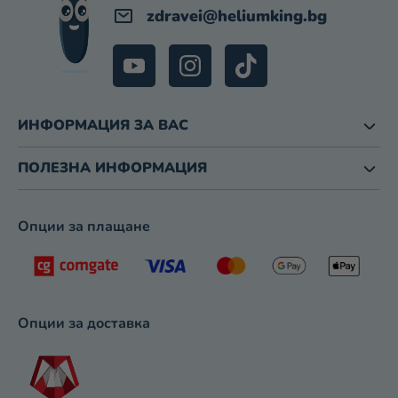
М
zdravei
@
heliumking.bg
Е
Н
Т
И
З
ИНФОРМАЦИЯ ЗА ВАС
А
И
З
ПОЛЕЗНА ИНФОРМАЦИЯ
Б
Р
О
Опции за плащане
Я
В
А
Н
Е
Опции за доставка