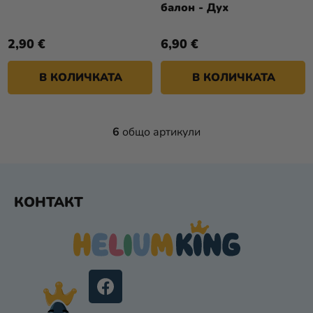
балон - Дух
2,90 €
6,90 €
В КОЛИЧКАТА
В КОЛИЧКАТА
6
общо артикули
К
О
Н
Т
Ф
Р
КОНТАКТ
У
О
Т
Л
Е
Н
Р
И
Е
Л
Е