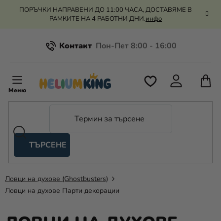
Преминаване
ПОРЪЧКИ НАПРАВЕНИ ДО 11:00 ЧАСА, ДОСТАВЯМЕ В
към
РАМКИТЕ НА 4 РАБОТНИ ДНИ.
инфо
съдържанието
Kонтакт
Всичко за пазаруването
К
З
Рекламация и връщане на парите
П
ТЪРСЕНЕ
Оценка на магазина
Хелий
и
балони
Ловци на духове (Ghostbusters)
Ловци на духове Парти декорации
Сватба
Парти