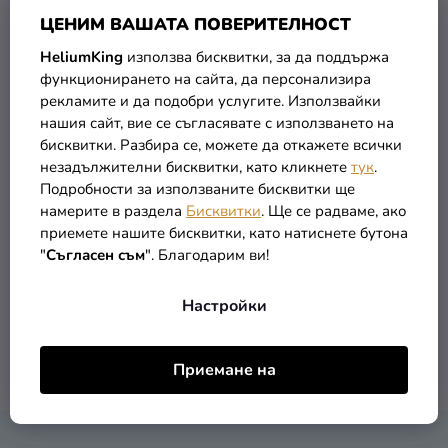
У
Н
ЦЕНИМ ВАШАТА ПОВЕРИТЕЛНОСТ
К
Разпродажба
А
Т
HeliumKing
използва бисквитки, за да поддържа
П
Kонтакт
И
функционирането на сайта, да персонализира
Р
рекламите и да подобри услугите. Използвайки
Т
Оценка
О
нашия сайт, вие се съгласявате с използването на
Е
на
Д
бисквитки. Разбира се, можете да откажете всички
магазина
У
Детски костюм - златна
незадължителни бисквитки, като кликнете
тук
.
Принцеса
Подробности за използваните бисквитки ще
К
Вход
намерите в раздела
Бисквитки
. Ще се радваме, ако
(–12 %)
Т
44,69 €
приемете нашите бисквитки, като натиснете бутона
38,99 €
И
"
Съгласен съм
". Благодарим ви!
ПОДРОБНОСТИ
Настройки
1
общо артикули
Приемане на
К
О
Н
Т