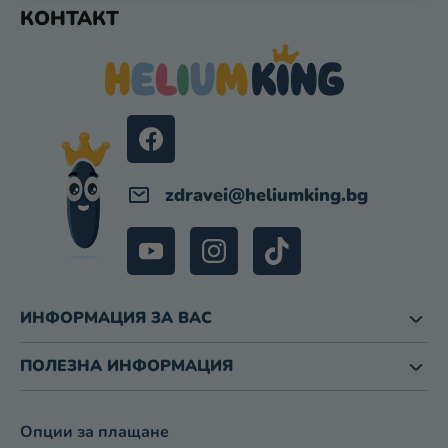
Ф
Р
КОНТАКТ
У
О
Т
Л
Е
Н
Р
И
Е
Л
Е
М
zdravei
@
heliumking.bg
Е
Н
Т
И
З
ИНФОРМАЦИЯ ЗА ВАС
А
И
З
ПОЛЕЗНА ИНФОРМАЦИЯ
Б
Р
О
Опции за плащане