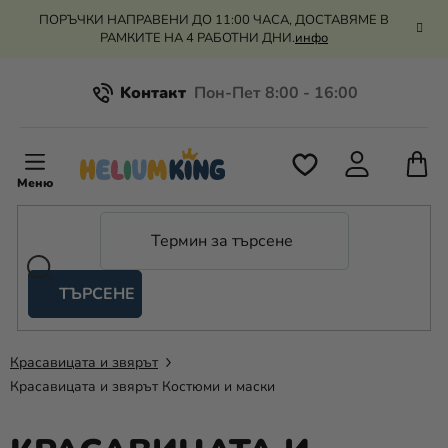
Преминаване
ПОРЪЧКИ НАПРАВЕНИ ДО 11:00 ЧАСА, ДОСТАВЯМЕ В
към
РАМКИТЕ НА 4 РАБОТНИ ДНИ.
инфо
съдържанието
Kонтакт
Всичко за пазаруването
К
З
Рекламация и връщане на парите
П
ТЪРСЕНЕ
Оценка на магазина
Хелий
и
балони
Красавицата и звярът
Красавицата и звярът Костюми и маски
Сватба
Парти