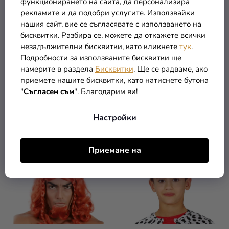
функционирането на сайта, да персонализира
По Тип
:
аксесоари
рекламите и да подобри услугите. Използвайки
нашия сайт, вие се съгласявате с използването на
Теми
:
Средновек
бисквитки. Разбира се, можете да откажете всички
незадължителни бисквитки, като кликнете
тук
.
ТОП
:
Аксесоари
Подробности за използваните бисквитки ще
намерите в раздела
Бисквитки
. Ще се радваме, ако
приемете нашите бисквитки, като натиснете бутона
"
Съгласен съм
". Благодарим ви!
СВЪРЗАНИ ПРОДУКТИ
Настройки
Приемане на
TIP