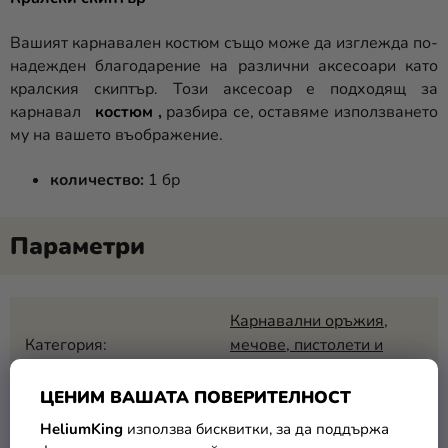
Вашият карнавален костюм също може да изглежда по-
надежден благодарение на различни аксесоари като
кралския скиптър. Този аксесоар е подходящ за
карнавал
костюм
,
разбира се, оставяме използването
му на вашето въображение.
количество:
1 бр
Карнавални оръжия,
Категория
:
мечове, пистолети и
други
ЦЕНИМ ВАШАТА ПОВЕРИТЕЛНОСТ
EAN
:
8712364802450
HeliumKing
използва бисквитки, за да поддържа