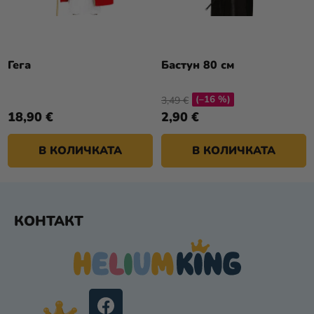
Гега
Бастун 80 см
(–16 %)
3,49 €
18,90 €
2,90 €
В КОЛИЧКАТА
В КОЛИЧКАТА
Ф
КОНТАКТ
У
Т
Е
Р