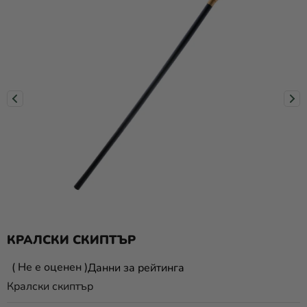
Парти
украса и
аксесоари
Костюми
за
карнавал
Облекло
ПОДАРЪЦИ
и МЕРЧ
новост
КРАЛСКИ СКИПТЪР
Празници
и
Средната
Не е оценен
Данни за рейтинга
традиции
оценка
Кралски скиптър
на
Тематика