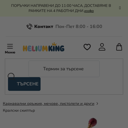
Преминаване
ПОРЪЧКИ НАПРАВЕНИ ДО 11:00 ЧАСА, ДОСТАВЯМЕ В
към
РАМКИТЕ НА 4 РАБОТНИ ДНИ.
инфо
съдържанието
Kонтакт
Всичко за пазаруването
К
З
Рекламация и връщане на парите
П
ТЪРСЕНЕ
Оценка на магазина
Хелий
и
балони
Карнавални оръжия, мечове, пистолети и други
Кралски скиптър
Сватба
Парти