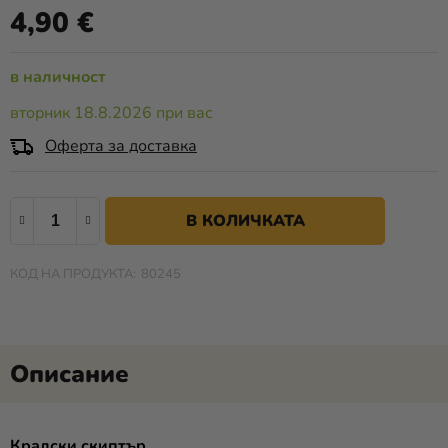
продукта
4,90 €
Измерване на цената:
Разпродажба
е
0,0
Kонтакт
в наличност
от
5
Оценка
вторник 18.8.2026 при вас
звезди.
на
Оферта за доставка
магазина
Вход
В КОЛИЧКАТА
80245
Кралски скиптър