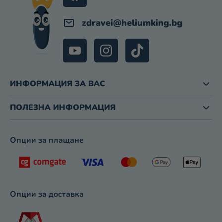
Е
М
zdravei
@
heliumking.bg
Е
Н
Т
И
З
ИНФОРМАЦИЯ ЗА ВАС
А
И
З
ПОЛЕЗНА ИНФОРМАЦИЯ
Б
Р
О
Опции за плащане
Я
В
А
Н
Е
Опции за доставка