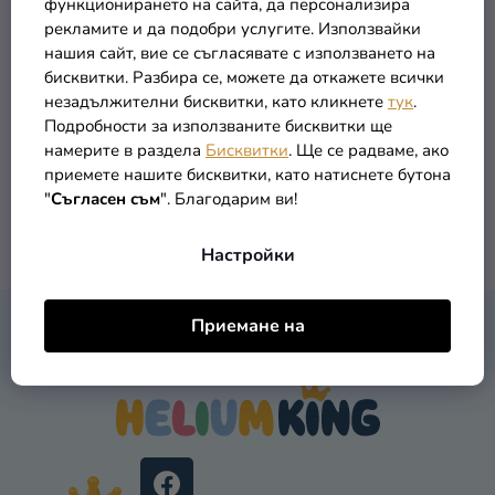
функционирането на сайта, да персонализира
Т
О
Ключодържател -
рекламите и да подобри услугите. Използвайки
Разпродажба
Е
Отмъстителите Хълк
Д
нашия сайт, вие се съгласявате с използването на
У
Kонтакт
бисквитки. Разбира се, можете да откажете всички
4,99 €
незадължителни бисквитки, като кликнете
тук
.
К
Оценка
Подробности за използваните бисквитки ще
Т
на
намерите в раздела
Бисквитки
. Ще се радваме, ако
В КОЛИЧКАТА
И
магазина
приемете нашите бисквитки, като натиснете бутона
"
Съгласен съм
". Благодарим ви!
Вход
1
общо артикули
К
Настройки
О
Н
Т
Ф
Приемане на
Р
КОНТАКТ
У
О
Т
Л
Е
Н
Р
И
Е
Л