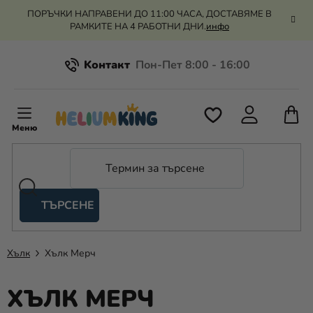
Преминаване
ПОРЪЧКИ НАПРАВЕНИ ДО 11:00 ЧАСА, ДОСТАВЯМЕ В
към
РАМКИТЕ НА 4 РАБОТНИ ДНИ.
инфо
съдържанието
Kонтакт
Всичко за пазаруването
К
З
Рекламация и връщане на парите
П
ТЪРСЕНЕ
Оценка на магазина
Хелий
и
балони
Хълк
Хълк Мерч
Сватба
ХЪЛК МЕРЧ
Парти