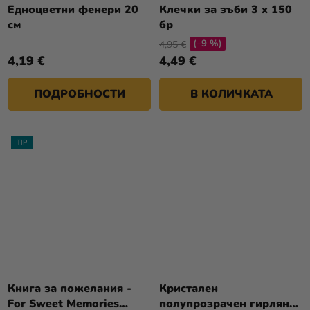
Едноцветни фенери 20
Клечки за зъби 3 x 150
см
бр
(–9 %)
4,95 €
4,19 €
4,49 €
ПОДРОБНОСТИ
В КОЛИЧКАТА
TIP
Книга за пожелания -
Кристален
For Sweet Memories
полупрозрачен гирлянд