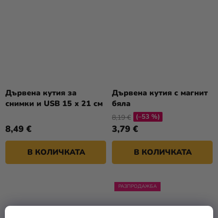
Дървена кутия за
Дървена кутия с магнит
снимки и USB 15 х 21 см
бяла
(–53 %)
8,19 €
8,49 €
3,79 €
В КОЛИЧКАТА
В КОЛИЧКАТА
РАЗПРОДАЖБА