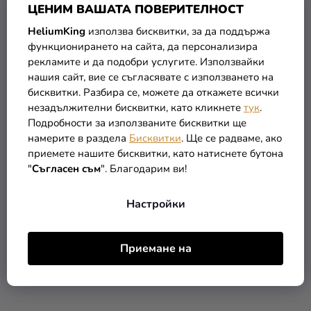
ЦЕНИМ ВАШАТА ПОВЕРИТЕЛНОСТ
HeliumKing
използва бисквитки, за да поддържа
функционирането на сайта, да персонализира
рекламите и да подобри услугите. Използвайки
нашия сайт, вие се съгласявате с използването на
бисквитки. Разбира се, можете да откажете всички
Дървена кутия с магнит
Дървена щайга 23 x 15
незадължителни бисквитки, като кликнете
тук
.
естествена
см
Подробности за използваните бисквитки ще
намерите в раздела
Бисквитки
. Ще се радваме, ако
5,69 €
5,39 €
приемете нашите бисквитки, като натиснете бутона
"
Съгласен съм
". Благодарим ви!
В КОЛИЧКАТА
В КОЛИЧКАТА
Настройки
РАЗПРОДАЖБА
Приемане на