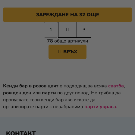
ЗАРЕЖДАНЕ НА 32 ОЩЕ
П
1
а
3
К
г
78
общо артикули
и
О
н
Н
ВРЪХ
а
Т
ц
Р
и
О
я
Л
Н
Кенди бар в розов цвят
е подходящ за всяка
сватба
,
И
рожден ден
или
парти
по друг повод. Не трябва да
Е
пропускате този кенди бар ако искате да
Л
организирате парти с незабравима
парти украса
.
Е
М
Е
Ф
Н
КОНТАКТ