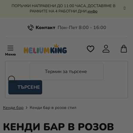
Преминаване
ПОРЪЧКИ НАПРАВЕНИ ДО 11:00 ЧАСА, ДОСТАВЯМЕ В
към
РАМКИТЕ НА 4 РАБОТНИ ДНИ.
инфо
съдържанието
Kонтакт
Всичко за пазаруването
К
З
Рекламация и връщане на парите
П
ТЪРСЕНЕ
Оценка на магазина
Хелий
и
балони
Кенди бар
Кенди бар в розов стил
Сватба
КЕНДИ БАР В РОЗОВ
Парти