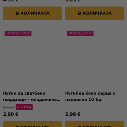
В КОЛИЧКАТА
В КОЛИЧКАТА
РАЗПРОДАЖБА
РАЗПРОДАЖБА
Кутии за сватбени
Кутийка бяло сърце с
подаръци - младоженец
панделка 10 бр.
10 бр.
(–13 %)
3,25 €
2,80 €
2,99 €