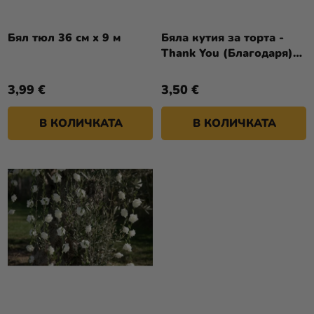
П
И
Р
Разпродажба
Т
О
Бял тюл 36 см x 9 м
Бяла кутия за торта -
Е
Kонтакт
Thank You (Благодаря)
Д
10 бр
У
Оценка
3,99 €
3,50 €
К
на
Т
магазина
В КОЛИЧКАТА
В КОЛИЧКАТА
И
Вход