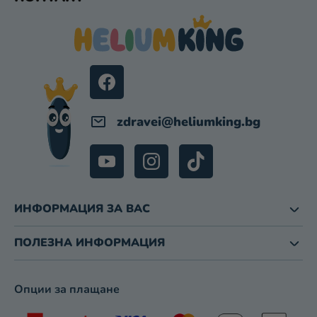
У
Т
И
Т
З
Е
А
Р
И
З
Б
Р
zdravei
@
heliumking.bg
О
Я
В
А
Н
Е
ИНФОРМАЦИЯ ЗА ВАС
ПОЛЕЗНА ИНФОРМАЦИЯ
Опции за плащане