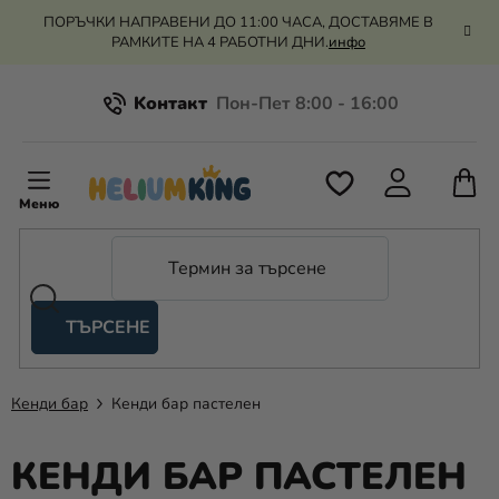
Преминаване
ПОРЪЧКИ НАПРАВЕНИ ДО 11:00 ЧАСА, ДОСТАВЯМЕ В
към
РАМКИТЕ НА 4 РАБОТНИ ДНИ.
инфо
съдържанието
Kонтакт
Всичко за пазаруването
К
З
Рекламация и връщане на парите
П
ТЪРСЕНЕ
Оценка на магазина
Хелий
и
балони
Кенди бар
Кенди бар пастелен
Сватба
КЕНДИ БАР ПАСТЕЛЕН
Парти