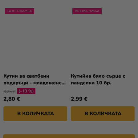
РАЗПРОДАЖБА
РАЗПРОДАЖБА
Кутии за сватбени
Кутийка бяло сърце с
подаръци - младоженец
панделка 10 бр.
10 бр.
(–13 %)
3,25 €
2,80 €
2,99 €
В КОЛИЧКАТА
В КОЛИЧКАТА