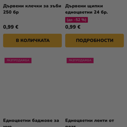
Дървени клечки за зъби
Дървени щипки
250 бр
едноцветни 24 бр.
(до –52 %)
0,99 €
0,99 €
В КОЛИЧКАТА
ПОДРОБНОСТИ
РАЗПРОДАЖБА
РАЗПРОДАЖБА
Едноцветни баджове за
Едноцветни ленти от
име
плат