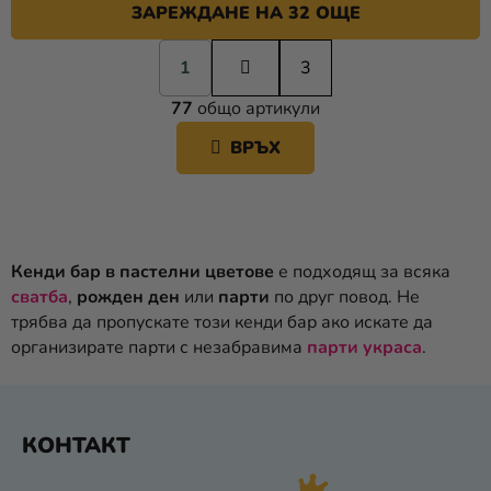
ЗАРЕЖДАНЕ НА 32 ОЩЕ
П
1
а
3
К
г
77
общо артикули
и
О
н
Н
ВРЪХ
а
Т
ц
Р
и
О
я
Л
Н
Кенди бар в пастелни цветове
е подходящ за всяка
И
сватба
,
рожден ден
или
парти
по друг повод. Не
Е
трябва да пропускате този кенди бар ако искате да
Л
организирате парти с незабравима
парти украса
.
Е
М
Е
Ф
Н
КОНТАКТ
У
Т
И
Т