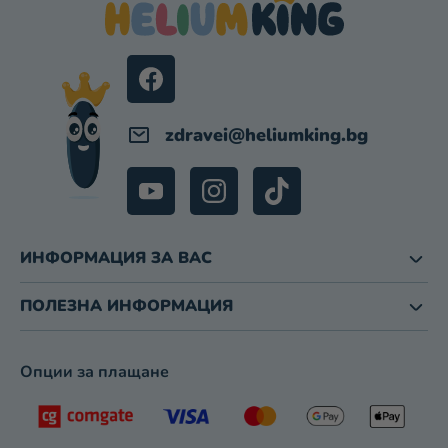
З
Е
А
Р
И
З
Б
Р
zdravei
@
heliumking.bg
О
Я
В
А
Н
Е
ИНФОРМАЦИЯ ЗА ВАС
ПОЛЕЗНА ИНФОРМАЦИЯ
Опции за плащане