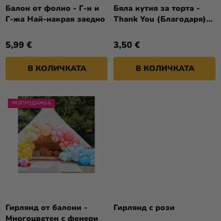
Т
О
Балон от фолио - Г-н и
Бяла кутия за торта -
Разпродажба
Е
Г-жа Най-накрая заедно
Thank You (Благодаря)
Д
10 бр
У
Kонтакт
5,99 €
3,50 €
К
Оценка
Т
на
В КОЛИЧКАТА
В КОЛИЧКАТА
И
магазина
Вход
РАЗПРОДАЖБА
Гирлянд от балони -
Гирлянд с рози
Многоцветен с фенери