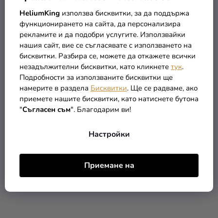
HeliumKing
използва бисквитки, за да поддържа
функционирането на сайта, да персонализира
рекламите и да подобри услугите. Използвайки
нашия сайт, вие се съгласявате с използването на
Дървена кутия за
Дървена кутия с магнит
бисквитки. Разбира се, можете да откажете всички
снимки и USB 15 х 21 см
бяла
незадължителни бисквитки, като кликнете
тук
.
Подробности за използваните бисквитки ще
(–53 %)
8,19 €
намерите в раздела
Бисквитки
. Ще се радваме, ако
8,49 €
3,79 €
приемете нашите бисквитки, като натиснете бутона
"
Съгласен съм
". Благодарим ви!
В КОЛИЧКАТА
В КОЛИЧКАТА
Настройки
РАЗПРОДАЖБА
Приемане на