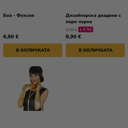
П
И
Р
Разпродажба
Т
О
Боа - Фуксия
Дизайнерска диадема с
Е
Kонтакт
перо черна
Д
(–1 %)
У
8,99 €
Оценка
6,90 €
8,90 €
К
на
Т
магазина
В КОЛИЧКАТА
В КОЛИЧКАТА
И
Вход