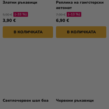
Златни ръкавици
Реплика на гангстерски
автомат
(–33 %)
(–13 %)
5,90 €
7,99 €
3,90 €
6,90 €
В КОЛИЧКАТА
В КОЛИЧКАТА
Светлочервен шал боа
Червени ръкавици