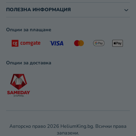
И
З
ПОЛЕЗНА ИНФОРМАЦИЯ
Б
Р
О
Опции за плащане
Я
В
А
Н
Е
Опции за доставка
Авторско право 2026
HeliumKing.bg
. Всички права
запазени.