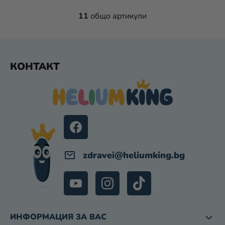
11
общо артикули
К
О
Н
Т
Ф
Р
КОНТАКТ
У
О
Т
Л
Е
Н
Р
И
Е
Л
Е
М
zdravei
@
heliumking.bg
Е
Н
Т
И
З
ИНФОРМАЦИЯ ЗА ВАС
А