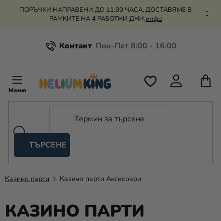
Преминаване
ПОРЪЧКИ НАПРАВЕНИ ДО 11:00 ЧАСА, ДОСТАВЯМЕ В
към
РАМКИТЕ НА 4 РАБОТНИ ДНИ.
инфо
съдържанието
Kонтакт
Всичко за пазаруването
К
З
Рекламация и връщане на парите
П
ТЪРСЕНЕ
Оценка на магазина
Хелий
и
балони
Казино парти
Казино парти Аксесоари
Сватба
КАЗИНО ПАРТИ
Парти