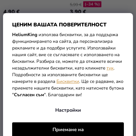
(–34 %)
5,99 €
4,90 €
3,90 €
ЦЕНИМ ВАШАТА ПОВЕРИТЕЛНОСТ
В КОЛИЧКАТА
В КОЛИЧКАТА
HeliumKing
използва бисквитки, за да поддържа
функционирането на сайта, да персонализира
рекламите и да подобри услугите. Използвайки
нашия сайт, вие се съгласявате с използването на
бисквитки. Разбира се, можете да откажете всички
незадължителни бисквитки, като кликнете
тук
.
Подробности за използваните бисквитки ще
намерите в раздела
Бисквитки
. Ще се радваме, ако
приемете нашите бисквитки, като натиснете бутона
"
Съгласен съм
". Благодарим ви!
Настройки
Шал боа лилав
Шал боа оранжев
(–12 %)
(–12 %)
7,89 €
7,89 €
Приемане на
6,90 €
6,90 €