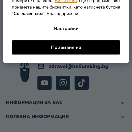
намерите в раздела
Бисквитки
. Ще се радваме, ако
приемете нашите бисквитки, като натиснете бутона
Ф
Разпродажба
КОНТАКТ
"
Съгласен съм
". Благодарим ви!
У
Kонтакт
Т
Настройки
Е
Оценка
Р
на
магазина
Приемане на
Вход
zdravei
@
heliumking.bg
ИНФОРМАЦИЯ ЗА ВАС
ПОЛЕЗНА ИНФОРМАЦИЯ