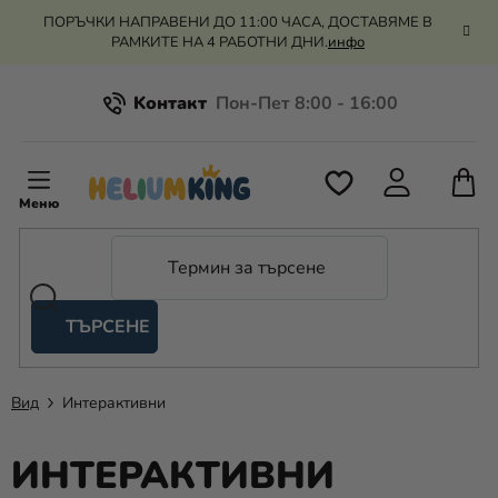
Преминаване
ПОРЪЧКИ НАПРАВЕНИ ДО 11:00 ЧАСА, ДОСТАВЯМЕ В
към
РАМКИТЕ НА 4 РАБОТНИ ДНИ.
инфо
съдържанието
Kонтакт
Всичко за пазаруването
К
З
Рекламация и връщане на парите
П
ТЪРСЕНЕ
Оценка на магазина
Хелий
и
балони
Вид
Интерактивни
Сватба
ИНТЕРАКТИВНИ
Парти