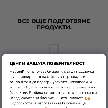
Парти
украса и
аксесоари
ВСЕ ОЩЕ ПОДГОТВЯМЕ
ПРОДУКТИ.
Костюми
за
карнавал
Облекло
ПОДАРЪЦИ
ЦЕНИМ ВАШАТА ПОВЕРИТЕЛНОСТ
и МЕРЧ
HeliumKing
използва бисквитки, за да поддържа
новост
функционирането на сайта, да персонализира
Но можете да разгледате и други категории.
рекламите и да подобри услугите. Използвайки
Празници
нашия сайт, вие се съгласявате с използването на
и
бисквитки. Разбира се, можете да откажете всички
ОБРАТНО КЪМ МАГАЗИНА
традиции
незадължителни бисквитки, като кликнете
тук
.
Подробности за използваните бисквитки ще
Тематика