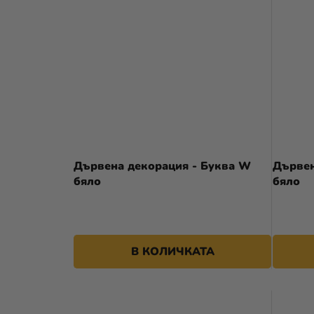
Дървена декорация - Буква W
Дървен
бяло
бяло
В КОЛИЧКАТА