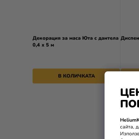
Декорация за маса Юта с дантела
Диспен
0,4 x 5 м
В КОЛИЧКАТА
ЦЕ
ПО
HeliumK
сайта, 
Използв