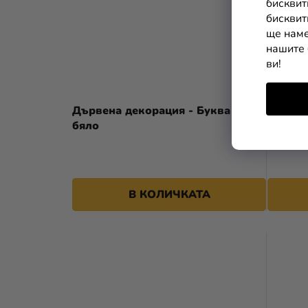
бисквит
бисквит
ще наме
нашите 
ви!
Дървена декорация - Буква D
Дървен
бяло
бяло
В КОЛИЧКАТА