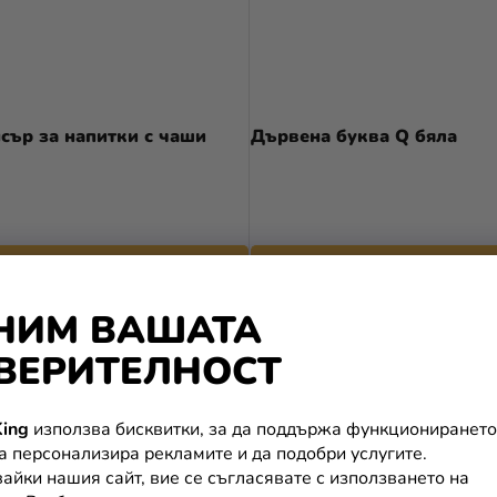
сър за напитки с чаши
Дървена буква Q бяла
3,90 €
В КОЛИЧКАТА
В КОЛИЧКАТА
НИМ ВАШАТА
ВЕРИТЕЛНОСТ
ing
използва бисквитки, за да поддържа функционирането
да персонализира рекламите и да подобри услугите.
айки нашия сайт, вие се съгласявате с използването на