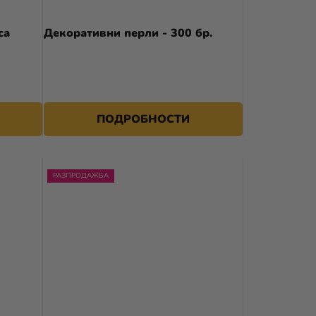
А
са
Декоративни перли - 300 бр.
П
Р
О
Д
ПОДРОБНОСТИ
У
К
РАЗПРОДАЖБА
Т
И