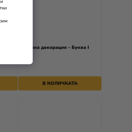
ни
тки
арим
а G
Дървена декорация - Буква I
бяло
В КОЛИЧКАТА