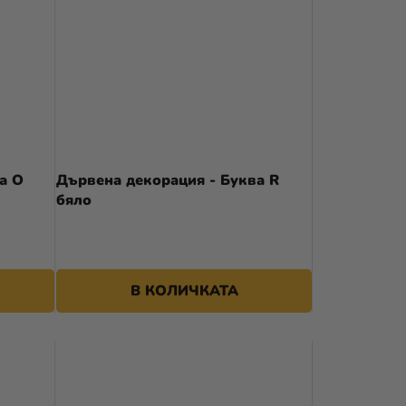
а O
Дървена декорация - Буква R
бяло
В КОЛИЧКАТА