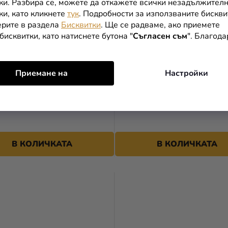
ки. Разбира се, можете да откажете всички незадължител
ки, като кликнете
тук
. Подробности за използваните бискви
рите в раздела
Бисквитки
. Ще се радваме, ако приемете
бисквитки, като натиснете бутона "
Съгласен съм
". Благод
Приемане на
Настройки
а декорация - Буква F
Дървена декорация - Букв
бяло
В КОЛИЧКАТА
В КОЛИЧКАТА