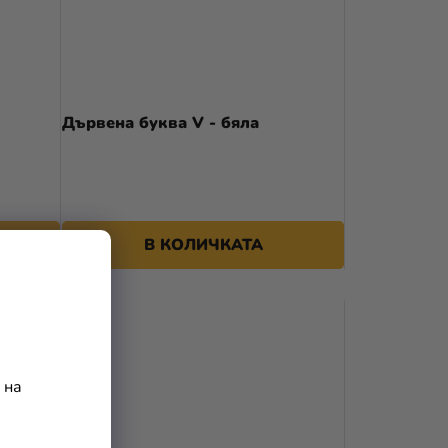
Дървена буква V - бяла
В КОЛИЧКАТА
 на