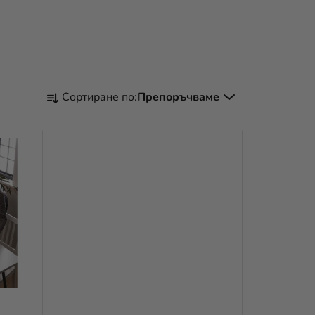
С
Сортиране по:
Препоръчваме
О
Р
Т
И
Р
А
Н
Е
Н