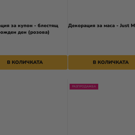
ция за купон - блестящ
Декорация за маса - Just M
рожден ден (розова)
6,90 €
В КОЛИЧКАТА
В КОЛИЧКАТА
РАЗПРОДАЖБА