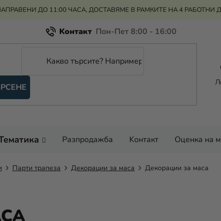
АПРАВЕНИ ДО 11:00 ЧАСА, ДОСТАВЯМЕ В РАМКИТЕ НА 4 РАБОТНИ 
Kонтакт
Всичко за пазаруването
Рекламация и връщане на парите
Л
РСЕНЕ
Оценка на магазина
Тематика
Разпродажба
Kонтакт
Оценка на 
и
Парти трапеза
Декорации за маса
Декорации за маса
АСА