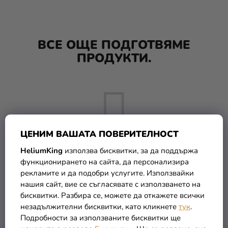
Парти
украса и
аксесоари
ВСЕ ОЩЕ ПОДГОТВЯМЕ
ПРОДУКТИ.
Костюми
за
карнавал
Облекло
ПОДАРЪЦИ
ЦЕНИМ ВАШАТА ПОВЕРИТЕЛНОСТ
и МЕРЧ
HeliumKing
използва бисквитки, за да поддържа
новост
функционирането на сайта, да персонализира
Но можете да разгледате и други категории.
рекламите и да подобри услугите. Използвайки
Празници
нашия сайт, вие се съгласявате с използването на
и
бисквитки. Разбира се, можете да откажете всички
ОБРАТНО КЪМ МАГАЗИНА
традиции
незадължителни бисквитки, като кликнете
тук
.
Подробности за използваните бисквитки ще
Тематика