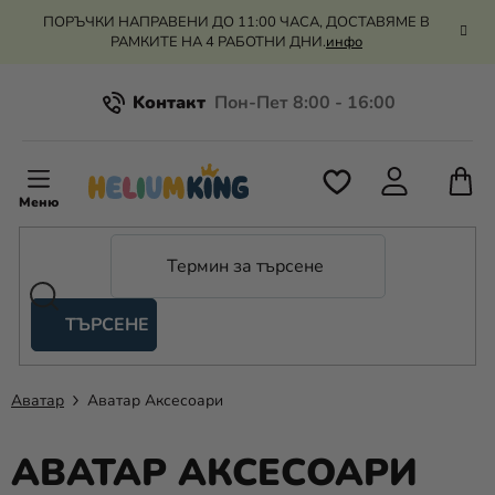
Преминаване
ПОРЪЧКИ НАПРАВЕНИ ДО 11:00 ЧАСА, ДОСТАВЯМЕ В
към
РАМКИТЕ НА 4 РАБОТНИ ДНИ.
инфо
съдържанието
Kонтакт
Всичко за пазаруването
К
З
Рекламация и връщане на парите
П
ТЪРСЕНЕ
Оценка на магазина
Хелий
и
балони
Аватар
Аватар Аксесоари
Сватба
АВАТАР АКСЕСОАРИ
Парти