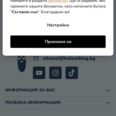
намерите в раздела
Бисквитки
. Ще се радваме, ако
приемете нашите бисквитки, като натиснете бутона
Ф
Разпродажба
КОНТАКТ
"
Съгласен съм
". Благодарим ви!
У
Kонтакт
Т
Настройки
Е
Оценка
Р
на
магазина
Приемане на
Вход
zdravei
@
heliumking.bg
ИНФОРМАЦИЯ ЗА ВАС
ПОЛЕЗНА ИНФОРМАЦИЯ