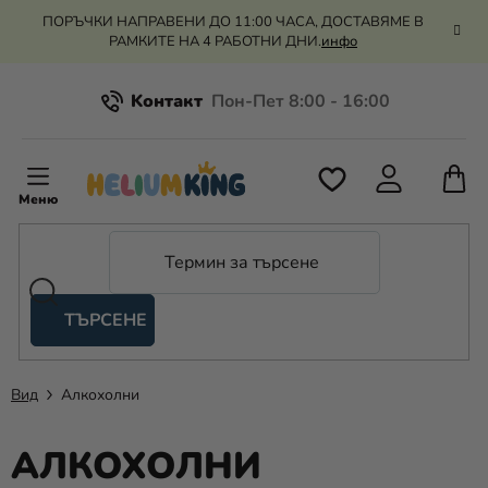
Преминаване
ПОРЪЧКИ НАПРАВЕНИ ДО 11:00 ЧАСА, ДОСТАВЯМЕ В
към
РАМКИТЕ НА 4 РАБОТНИ ДНИ.
инфо
съдържанието
Kонтакт
Всичко за пазаруването
К
З
Рекламация и връщане на парите
П
ТЪРСЕНЕ
Оценка на магазина
Хелий
и
балони
Вид
Алкохолни
Сватба
АЛКОХОЛНИ
Парти