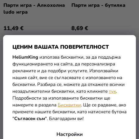
Т
О
Парти игра - Алкохолна
Парти игра - бутилка
Разпродажба
Е
ludo игра
Д
У
Kонтакт
11,49 €
8,69 €
К
Оценка
Т
на
В КОЛИЧКАТА
В КОЛИЧКАТА
И
ЦЕНИМ ВАШАТА ПОВЕРИТЕЛНОСТ
магазина
HeliumKing
използва бисквитки, за да поддържа
Вход
функционирането на сайта, да персонализира
рекламите и да подобри услугите. Използвайки
нашия сайт, вие се съгласявате с използването на
бисквитки. Разбира се, можете да откажете всички
незадължителни бисквитки, като кликнете
тук
.
Подробности за използваните бисквитки ще
намерите в раздела
Бисквитки
. Ще се радваме, ако
приемете нашите бисквитки, като натиснете бутона
"
Съгласен съм
". Благодарим ви!
Диспенсър за напитки с
Настройки
чаши